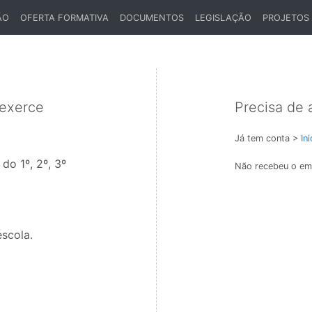
ÃO
OFERTA FORMATIVA
DOCUMENTOS
LEGISLAÇÃO
PROJETOS
 exerce
Precisa de 
Já tem conta >
In
do 1º, 2º, 3º
Não recebeu o ema
scola.