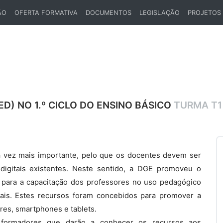
ÃO
OFERTA FORMATIVA
DOCUMENTOS
LEGISLAÇÃO
PROJETOS
ED) NO 1.º CICLO DO ENSINO BÁSICO
TURMA T1
a vez mais importante, pelo que os docentes devem ser
 digitais existentes. Neste sentido, a DGE promoveu o
r para a capacitação dos professores no uso pedagógico
tais. Estes recursos foram concebidos para promover a
es, smartphones e tablets.
 formadores que darão a conhecer os recursos aos