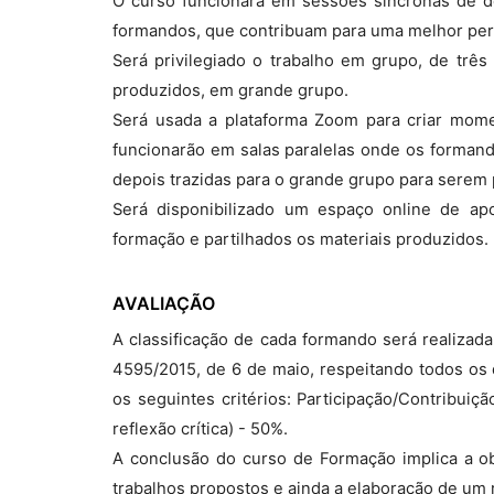
O curso funcionará em sessões síncronas de 
formandos, que contribuam para uma melhor perce
Será privilegiado o trabalho em grupo, de três 
produzidos, em grande grupo.
Será usada a plataforma Zoom para criar mom
funcionarão em salas paralelas onde os formand
depois trazidas para o grande grupo para serem 
Será disponibilizado um espaço online de ap
formação e partilhados os materiais produzidos.
AVALIAÇÃO
A classificação de cada formando será realizad
4595/2015, de 6 de maio, respeitando todos os d
os seguintes critérios: Participação/Contribuiç
reflexão crítica) - 50%.
A conclusão do curso de Formação implica a ob
trabalhos propostos e ainda a elaboração de um re