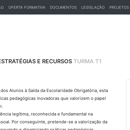
ÃO
OFERTA FORMATIVA
DOCUMENTOS
LEGISLAÇÃO
PROJETOS
ESTRATÉGIAS E RECURSOS
TURMA T1
 dos Alunos à Saída da Escolaridade Obrigatória, esta
icas pedagógicas inovadoras que valorizem o papel
r.
tência legítima, reconhecida e fundamental na
soal. Por conseguinte, pretende-se a valorização da
renovando e dinamizando práticas pedagógicas